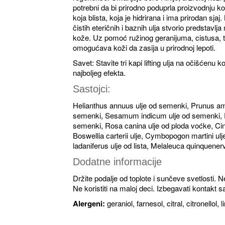
potrebni da bi prirodno poduprla proizvodnju k
koja blista, koja je hidrirana i ima prirodan sjaj
čistih eteričnih i baznih ulja stvorio predstavl
kože. Uz pomoć ružinog geranijuma, cistusa, tamj
omogućava koži da zasija u prirodnoj lepoti.
Savet: Stavite tri kapi lifting ulja na očišćenu 
najboljeg efekta.
Sastojci:
Helianthus annuus ulje od semenki, Prunus am
semenki, Sesamum indicum ulje od semenki, P
semenki, Rosa canina ulje od ploda voćke, C
Boswellia carterii ulje, Cymbopogon martini ulj
ladaniferus ulje od lista, Melaleuca quinquener
Dodatne informacije
Držite podalje od toplote i sunčeve svetlosti. N
Ne koristiti na maloj deci. Izbegavati kontakt 
Alergeni:
geraniol, farnesol, citral, citronellol, 