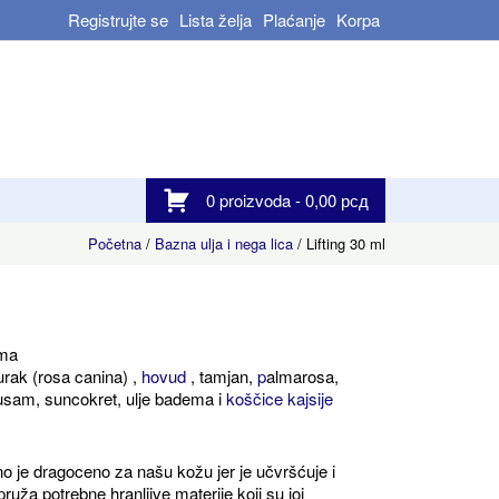
Registrujte se
Lista želja
Plaćanje
Korpa
0 proizvoda -
0,00
рсд
Početna
/
Bazna ulja i nega lica
/ Lifting 30 ml
ima
rak (rosa canina) ,
hovud
, tamjan,
p
almarosa,
usam, suncokret, ulje badema i
koščice kajsije
tno je dragoceno za našu kožu jer je učvršćuje i
pruža potrebne hranljive materije koji su joj