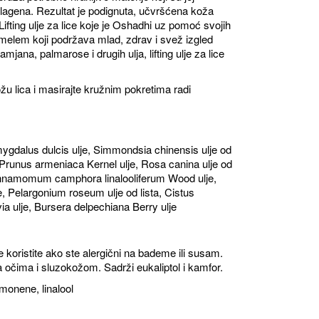
olagena. Rezultat je podignuta, učvršćena koža
. Lifting ulje za lice koje je Oshadhi uz pomoć svojih
ja melem koji podržava mlad, zdrav i svež izgled
ana, palmarose i drugih ulja, lifting ulje za lice
kožu lica i masirajte kružnim pokretima radi
ygdalus dulcis ulje, Simmondsia chinensis ulje od
runus armeniaca Kernel ulje, Rosa canina ulje od
innamomum camphora linalooliferum Wood ulje,
e, Pelargonium roseum ulje od lista, Cistus
via ulje, Bursera delpechiana Berry ulje
e koristite ako ste alergični na bademe ili susam.
sa očima i sluzokožom. Sadrži eukaliptol i kamfor.
limonene, linalool