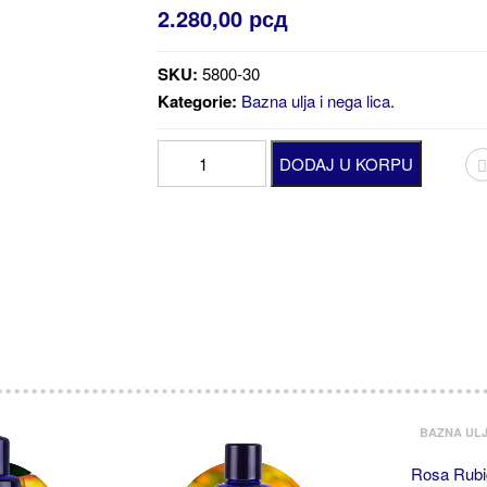
2.280,00
рсд
SKU:
5800-30
Kategorie:
Bazna ulja i nega lica
.
Lifting
DODAJ U KORPU
30
ml
količina
BAZNA ULJ
Rosa Rubi