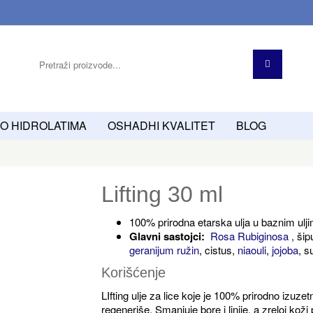
O HIDROLATIMA
OSHADHI KVALITET
BLOG
Lifting 30 ml
100% prirodna etarska ulja u baznim ulj
Glavni sastojci:
Rosa Rubiginosa
,
šipu
geranijum ružin
, cistus,
niaouli
,
jojoba
, s
Korišćenje
LIfting ulje za lice koje je 100% prirodno izuze
regeneriše. Smanjuje bore i linije, a zreloj koži 