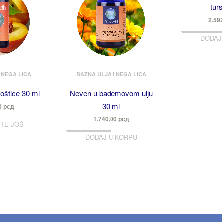
tur
2.59
DODAJ
 NEGA LICA
BAZNA ULJA I NEGA LICA
koštice 30 ml
Neven u bademovom ulju
30 ml
00
рсд
1.740,00
рсд
TE JOŠ
DODAJ U KORPU