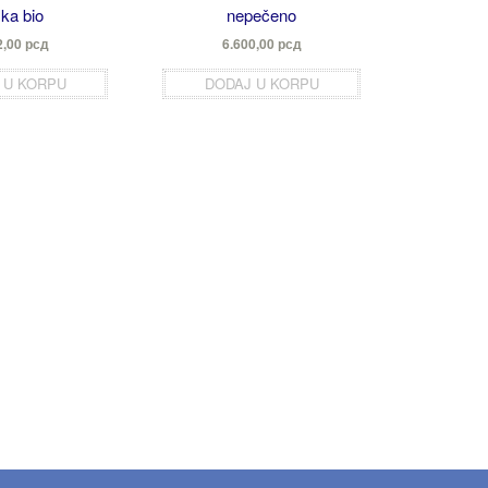
ska bio
nepečeno
2,00
рсд
6.600,00
рсд
 U KORPU
DODAJ U KORPU
BAZNA U
Gotu k
slatkom 
2
DOD