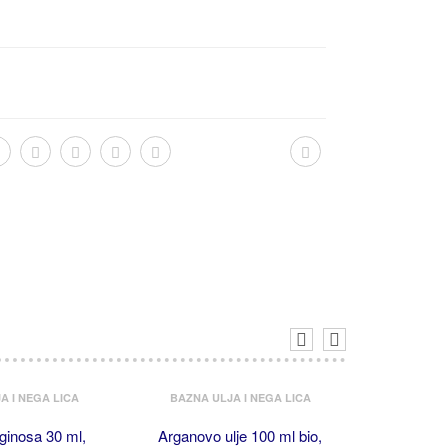
A I NEGA LICA
BAZNA ULJA I NEGA LICA
ginosa 30 ml,
Arganovo ulje 100 ml bio,