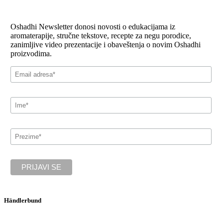
Oshadhi Newsletter donosi novosti o edukacijama iz
aromaterapije, stručne tekstove, recepte za negu porodice,
zanimljive video prezentacije i obaveštenja o novim Oshadhi
proizvodima.
Händlerbund
Oshadhi je član Hendlerbunda, najveće evropske onlajn trgovinske