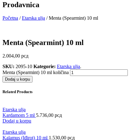
Prodavnica
Početna
/
Etarska ulja
/ Menta (Spearmint) 10 ml
Menta (Spearmint) 10 ml
2.004,00
рсд
SKU:
2095-10
Kategorie:
Etarska ulja
.
Menta (Spearmint) 10 ml količina
Dodaj u korpu
Related Products
Etarska ulja
Kardamom 5 ml
5.736,00
рсд
Dodaj u korpu
Etarska ulja
Kalamus (Iđirot) 10 ml
1.530,00
рсд