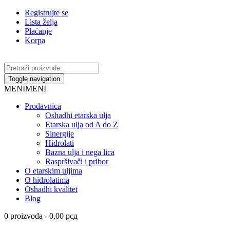
Registrujte se
Lista želja
Plaćanje
Korpa
Toggle navigation
MENI
MENI
Prodavnica
Oshadhi etarska ulja
Etarska ulja od A do Z
Sinergije
Hidrolati
Bazna ulja i nega lica
Raspršivači i pribor
O etarskim uljima
O hidrolatima
Oshadhi kvalitet
Blog
0 proizvoda -
0,00
рсд