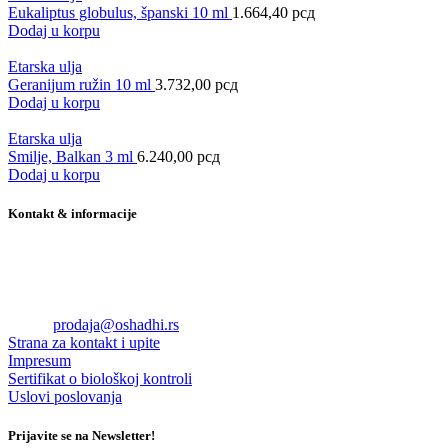
Eukaliptus globulus, španski 10 ml
1.664,40
рсд
Dodaj u korpu
Etarska ulja
Geranijum ružin 10 ml
3.732,00
рсд
Dodaj u korpu
Etarska ulja
Smilje, Balkan 3 ml
6.240,00
рсд
Dodaj u korpu
Kontakt & informacije
Oshadhi RS doo
Ul. Teodora Hercla 1
11080 Beograd
Tel +381 60 75 00 722
Email:
prodaja@oshadhi.rs
Strana za kontakt i upite
Impresum
Sertifikat o biološkoj kontroli
Uslovi poslovanja
Prijavite se na Newsletter!