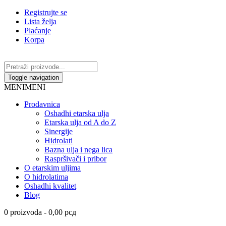
Registrujte se
Lista želja
Plaćanje
Korpa
Toggle navigation
MENI
MENI
Prodavnica
Oshadhi etarska ulja
Etarska ulja od A do Z
Sinergije
Hidrolati
Bazna ulja i nega lica
Raspršivači i pribor
O etarskim uljima
O hidrolatima
Oshadhi kvalitet
Blog
0 proizvoda -
0,00
рсд