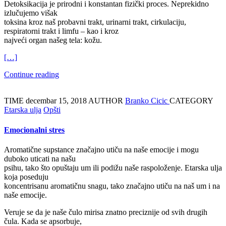
Detoksikacija je prirodni i konstantan fizički proces. Neprekidno
izlučujemo višak
toksina kroz naš probavni trakt, urinarni trakt, cirkulaciju,
respiratorni trakt i limfu – kao i kroz
najveći organ našeg tela: kožu.
[…]
Continue reading
TIME
decembar 15, 2018
AUTHOR
Branko Cicic
CATEGORY
Etarska ulja
Opšti
Emocionalni stres
Aromatične supstance značajno utiču na naše emocije i mogu
duboko uticati na našu
psihu, tako što opuštaju um ili podižu naše raspoloženje. Etarska ulja
koja poseduju
koncentrisanu aromatičnu snagu, tako značajno utiču na naš um i na
naše emocije.
Veruje se da je naše čulo mirisa znatno preciznije od svih drugih
čula. Kada se apsorbuje,