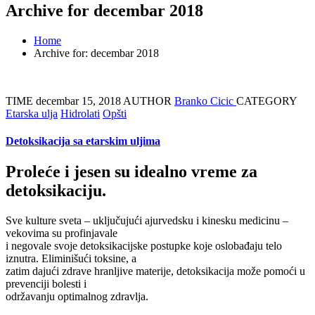
Archive for decembar 2018
Home
Archive for: decembar 2018
TIME
decembar 15, 2018
AUTHOR
Branko Cicic
CATEGORY
Etarska ulja
Hidrolati
Opšti
Detoksikacija sa etarskim uljima
Proleće i jesen su idealno vreme za
detoksikaciju.
Sve kulture sveta – uključujući ajurvedsku i kinesku medicinu –
vekovima su profinjavale
i negovale svoje detoksikacijske postupke koje oslobađaju telo
iznutra. Eliminišući toksine, a
zatim dajući zdrave hranljive materije, detoksikacija može pomoći u
prevenciji bolesti i
održavanju optimalnog zdravlja.