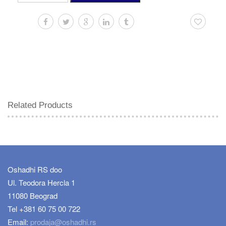
10
ml
količina
Related Products
Oshadhi RS doo
Ul. Teodora Hercla 1
11080 Beograd
Tel +381 60 75 00 722
Email:
prodaja@oshadhi.rs