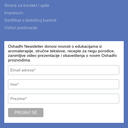
Strana za kontakt i upite
Impresum
Sertifikat o biološkoj kontroli
Uslovi poslovanja
Oshadhi Newsletter donosi novosti o edukacijama iz
aromaterapije, stručne tekstove, recepte za negu porodice,
zanimljive video prezentacije i obaveštenja o novim Oshadhi
proizvodima.