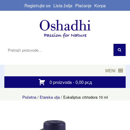
Registrujte se
Lista želja
Plaćanje
Korpa
MENI
0 proizvoda -
0,00
рсд
Početna
/
Etarska ulja
/ Eukaliptus citriodora 10 ml