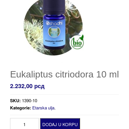
Eukaliptus citriodora 10 ml
2.232,00
рсд
SKU:
1390-10
Kategorie:
Etarska ulja
.
Eukaliptus
DODAJ U KORPU
citriodora