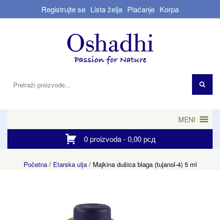
Registrujte se
Lista želja
Plaćanje
Korpa
MENI
0 proizvoda -
0,00
рсд
Početna
/
Etarska ulja
/ Majkina dušica blaga (tujanol-4) 5 ml