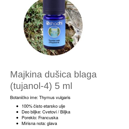
Majkina dušica blaga
(tujanol-4) 5 ml
Botaničko ime: Thymus vulgaris
100% čisto etarsko ulje
Deo biljke: Cvetovi / Biljka
Poreklo: Francuska
Mirisna nota: glava