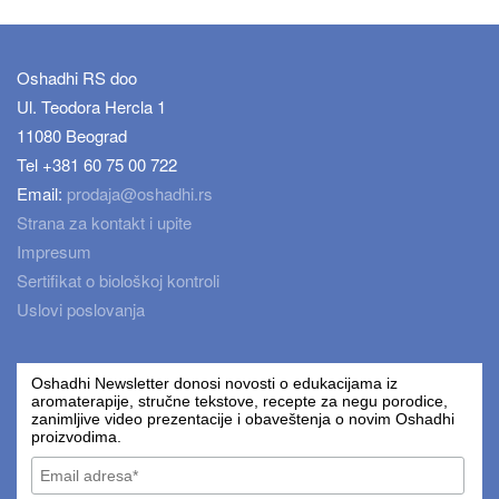
Oshadhi RS doo
Ul. Teodora Hercla 1
11080 Beograd
Tel +381 60 75 00 722
Email:
prodaja@oshadhi.rs
Strana za kontakt i upite
Impresum
Sertifikat o biološkoj kontroli
Uslovi poslovanja
Oshadhi Newsletter donosi novosti o edukacijama iz
aromaterapije, stručne tekstove, recepte za negu porodice,
zanimljive video prezentacije i obaveštenja o novim Oshadhi
proizvodima.