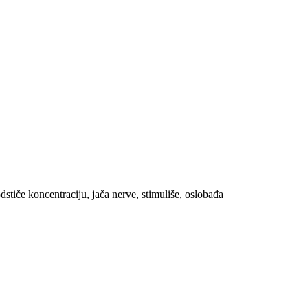
odstiče koncentraciju, jača nerve, stimuliše, oslobađa