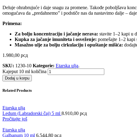
Deluje ohrabrujuće i daje snagu za promene. Takođe poboljšava koncentr
omogućava da „predahnemo” i podstiče nas da nastavimo dalje – daje n
Primena:
Za bolju koncentraciju i jačanje nerava:
stavite 1–2 kapi u d
Kupka za jačanje imuniteta i osveženje:
pomešajte 1–2 kapi s
Masažno ulje za bolju cirkulaciju i opuštanje mišića:
dodajte
1.980,00
рсд
SKU:
1230-10
Kategorie:
Etarska ulja
.
Kajeput 10 ml količina
Dodaj u korpu
Related Products
Etarska ulja
Ledum (Labradorski čaj) 5 ml
8.910,00
рсд
Pročitajte još
Etarska ulja
Galbanum 10 ml
6.544,80
рсд