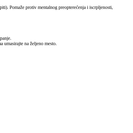
iti). Pomaže protiv mentalnog preopterećenja i iscrpljenosti,
panje.
ma umasirajte na željeno mesto.