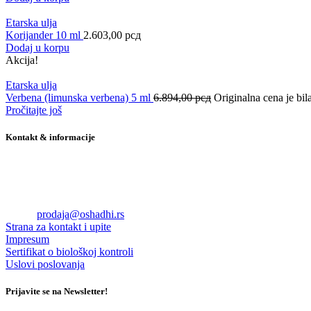
Etarska ulja
Korijander 10 ml
2.603,00
рсд
Dodaj u korpu
Akcija!
Etarska ulja
Verbena (limunska verbena) 5 ml
6.894,00
рсд
Originalna cena je bil
Pročitajte još
Kontakt & informacije
Oshadhi RS doo
Ul. Teodora Hercla 1
11080 Beograd
Tel +381 60 75 00 722
Email:
prodaja@oshadhi.rs
Strana za kontakt i upite
Impresum
Sertifikat o biološkoj kontroli
Uslovi poslovanja
Prijavite se na Newsletter!