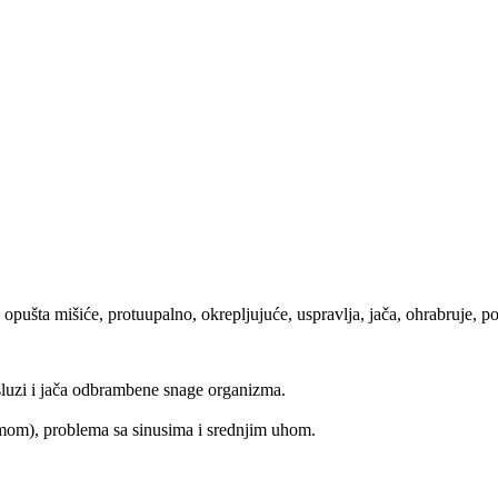
, opušta mišiće, protuupalno, okrepljujuće, uspravlja, jača, ohrabruje, p
sluzi i jača odbrambene snage organizma.
imom), problema sa sinusima i srednjim uhom.