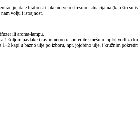
aciju, daje hrabrost i jake nerve u stresnim situacijama (kao što su isp
am volju i istrajnost.
ifuzer ili aroma-lampu.
a 1 šoljom pavlake i ravnomerno rasporedite smešu u toploj vodi za ku
 1–2 kapi u bazno ulje po izboru, npr. jojobino ulje, i kružnim pokreti