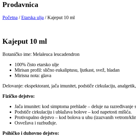
Prodavnica
Početna
/
Etarska ulja
/ Kajeput 10 ml
Kajeput 10 ml
Botaničko ime: Melaleuca leucadendron
100% čisto etarsko ulje
Mirisan profil: slično eukaliptusu, ljutkast, svež, hladan
Mirisna nota: glava
Delovanje: ekspektorant, jača imunitet, podstiče cirkulaciju, analgetik
Fizičko dejstvo:
Jača imunitet: kod simptoma prehlade – deluje na razređivanje 
Podstiče cirkulaciju i ublažava bolove – kod napetosti mišića.
Protivupalno dejstvo – kod bolova u uhu (izazvanih vetrom/kl
Osvežava i razbuđuje.
Psihičko i duhovno dejstvo: