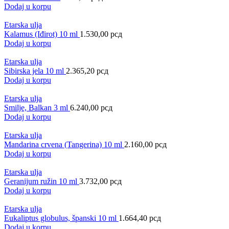
Dodaj u korpu
Etarska ulja
Kalamus (Iđirot) 10 ml
1.530,00
рсд
Dodaj u korpu
Etarska ulja
Sibirska jela 10 ml
2.365,20
рсд
Dodaj u korpu
Etarska ulja
Smilje, Balkan 3 ml
6.240,00
рсд
Dodaj u korpu
Etarska ulja
Mandarina crvena (Tangerina) 10 ml
2.160,00
рсд
Dodaj u korpu
Etarska ulja
Geranijum ružin 10 ml
3.732,00
рсд
Dodaj u korpu
Etarska ulja
Eukaliptus globulus, španski 10 ml
1.664,40
рсд
Dodaj u korpu