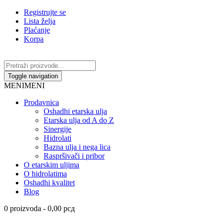
Registrujte se
Lista želja
Plaćanje
Korpa
Toggle navigation
MENI
MENI
Prodavnica
Oshadhi etarska ulja
Etarska ulja od A do Z
Sinergije
Hidrolati
Bazna ulja i nega lica
Raspršivači i pribor
O etarskim uljima
O hidrolatima
Oshadhi kvalitet
Blog
0 proizvoda -
0,00
рсд