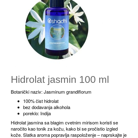
Hidrolat jasmin 100 ml
Botanički naziv: Jasminum grandiflorum
100% čist hidrolat
bez dodavanja alkohola
poreklo: Indija
Hidrolat jasmina sa blagim cvetnim mirisom koristi se
naročito kao tonik za kožu, kako bi se pročistio izgled
kože. Slatka aroma popravlja raspoloženje – naprskajte je