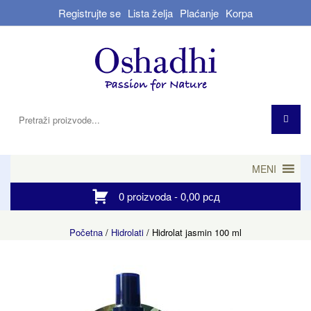
Registrujte se
Lista želja
Plaćanje
Korpa
MENI
0 proizvoda -
0,00
рсд
Početna
/
Hidrolati
/ Hidrolat jasmin 100 ml