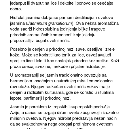
jedanput ili dvaput na lice i dekolte i ponovo se osećajte
dobro.
Hidrolat jasmina dobija se parnom destilacijom cvetova
jasmina (
Jasminum grandiflorum
). Ova nežna aromatična
voda sadrži hidrosolubilna jedinjenja biljke i tragove
prirodnih aromatičnih komponenti koje joj daju
prepoznatljiv, bogat cvetni miris.
Posebno je cenjen u prirodnoj nezi suve, osetljive i zrele
kože. Može se koristiti kao tonik za lice, osvežavajući
sprej za lice i telo ili kao sastojak prirodne kozmetike. Koži
pruža osećaj svežine, mekoće i prijatne hidratacije.
U aromaterapiji se jasmin tradicionalno povezuje sa
harmonijom, osećajem unutrašnjeg mira i emocionalne
ravnoteže. Njegov raskošan cvetni miris vekovima je
cenjen u različitim kulturama, gde se koristio u ritualima
lepote, parfimeriji i prirodnoj nezi.
Jasmin je poreklom iz tropskih i suptropskih područja
Azije, a danas se uzgaja širom sveta zbog svojih izuzetno
mirisnih cvetova. Njegov hidrolat predstavlja nežan način
da se svakodnevna nega obogati prefinjenom cvetnom