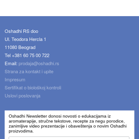
Oshadhi RS doo
Ul. Teodora Hercla 1
11080 Beograd
Tel +381 60 75 00 722
Email:
prodaja@oshadhi.rs
Strana za kontakt i upite
Impresum
Sertifikat o biološkoj kontroli
Uslovi poslovanja
Oshadhi Newsletter donosi novosti o edukacijama iz
aromaterapije, stručne tekstove, recepte za negu porodice,
zanimljive video prezentacije i obaveštenja o novim Oshadhi
proizvodima.