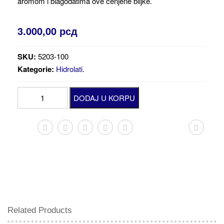
aromom i blagodatima ove cenjene biljke.
3.000,00
рсд
SKU:
5203-100
Kategorie:
Hidrolati
.
Hidrolat
DODAJ U KORPU
jasmin
100
ml
količina
Related Products