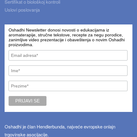
Sertifikat o biološkoj kontroli
Uslovi poslovanja
Oshadhi Newsletter donosi novosti o edukacijama iz
aromaterapije, stručne tekstove, recepte za negu porodice,
zanimljive video prezentacije i obaveštenja o novim Oshadhi
proizvodima.
Oshadhi je član Hendlerbunda, najveće evropske onlajn
trgovinske asocijacije.