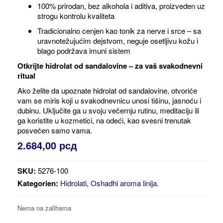
100% prirodan, bez alkohola i aditiva, proizveden uz
strogu kontrolu kvaliteta
Tradicionalno cenjen kao tonik za nerve i srce – sa
uravnotežujućim dejstvom, neguje osetljivu kožu i
blago podržava imuni sistem
Otkrijte hidrolat od sandalovine – za vaš svakodnevni
ritual
Ako želite da upoznate hidrolat od sandalovine, otvoriće
vam se miris koji u svakodnevnicu unosi tišinu, jasnoću i
dubinu. Uključite ga u svoju večernju rutinu, meditaciju ili
ga koristite u kozmetici, na odeći, kao svesni trenutak
posvećen samo vama.
2.684,00
рсд
SKU:
5276-100
Kategorien:
Hidrolati
,
Oshadhi aroma linija
.
Nema na zalihama