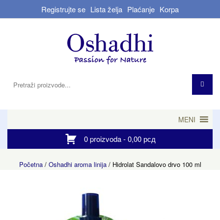
Registrujte se
Lista želja
Plaćanje
Korpa
MENI
0 proizvoda -
0,00
рсд
Početna
/
Oshadhi aroma linija
/ Hidrolat Sandalovo drvo 100 ml