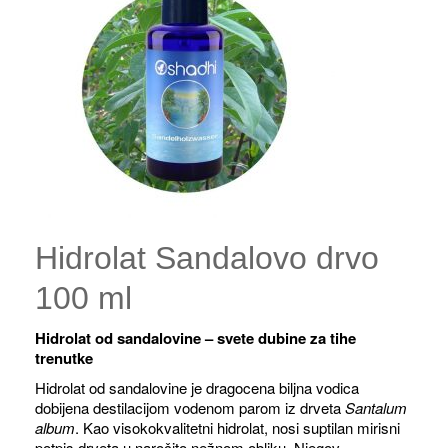
Hidrolat Sandalovo drvo
100 ml
Hidrolat od sandalovine – svete dubine za tihe
trenutke
Hidrolat od sandalovine je dragocena biljna vodica
dobijena destilacijom vodenom parom iz drveta
Santalum
album
. Kao visokokvalitetni hidrolat, nosi suptilan mirisni
potpis drveta u naročito nežnom obliku. Njegov