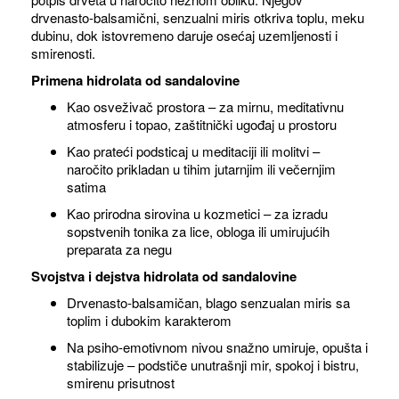
drvenasto-balsamični, senzualni miris otkriva toplu, meku
dubinu, dok istovremeno daruje osećaj uzemljenosti i
smirenosti.
Primena hidrolata od sandalovine
Kao osveživač prostora – za mirnu, meditativnu
atmosferu i topao, zaštitnički ugođaj u prostoru
Kao prateći podsticaj u meditaciji ili molitvi –
naročito prikladan u tihim jutarnjim ili večernjim
satima
Kao prirodna sirovina u kozmetici – za izradu
sopstvenih tonika za lice, obloga ili umirujućih
preparata za negu
Svojstva i dejstva hidrolata od sandalovine
Drvenasto-balsamičan, blago senzualan miris sa
toplim i dubokim karakterom
Na psiho-emotivnom nivou snažno umiruje, opušta i
stabilizuje – podstiče unutrašnji mir, spokoj i bistru,
smirenu prisutnost