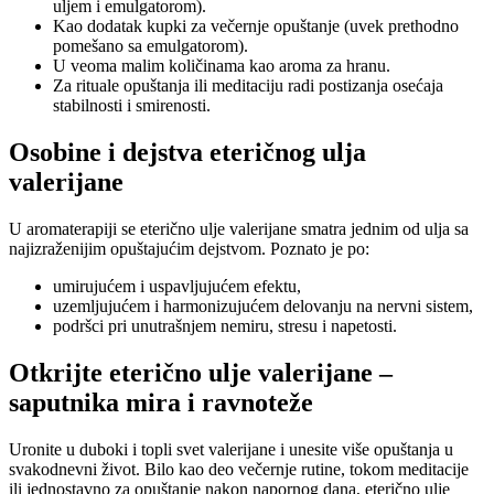
uljem i emulgatorom).
Kao dodatak kupki za večernje opuštanje (uvek prethodno
pomešano sa emulgatorom).
U veoma malim količinama kao aroma za hranu.
Za rituale opuštanja ili meditaciju radi postizanja osećaja
stabilnosti i smirenosti.
Osobine i dejstva eteričnog ulja
valerijane
U aromaterapiji se eterično ulje valerijane smatra jednim od ulja sa
najizraženijim opuštajućim dejstvom. Poznato je po:
umirujućem i uspavljujućem efektu,
uzemljujućem i harmonizujućem delovanju na nervni sistem,
podršci pri unutrašnjem nemiru, stresu i napetosti.
Otkrijte eterično ulje valerijane –
saputnika mira i ravnoteže
Uronite u duboki i topli svet valerijane i unesite više opuštanja u
svakodnevni život. Bilo kao deo večernje rutine, tokom meditacije
ili jednostavno za opuštanje nakon napornog dana, eterično ulje