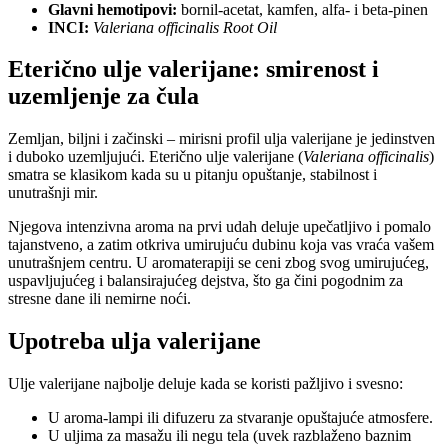
Glavni hemotipovi:
bornil-acetat, kamfen, alfa- i beta-pinen
INCI:
Valeriana officinalis Root Oil
Eterično ulje valerijane: smirenost i
uzemljenje za čula
Zemljan, biljni i začinski – mirisni profil ulja valerijane je jedinstven
i duboko uzemljujući. Eterično ulje valerijane (
Valeriana officinalis
)
smatra se klasikom kada su u pitanju opuštanje, stabilnost i
unutrašnji mir.
Njegova intenzivna aroma na prvi udah deluje upečatljivo i pomalo
tajanstveno, a zatim otkriva umirujuću dubinu koja vas vraća vašem
unutrašnjem centru. U aromaterapiji se ceni zbog svog umirujućeg,
uspavljujućeg i balansirajućeg dejstva, što ga čini pogodnim za
stresne dane ili nemirne noći.
Upotreba ulja valerijane
Ulje valerijane najbolje deluje kada se koristi pažljivo i svesno:
U aroma-lampi ili difuzeru za stvaranje opuštajuće atmosfere.
U uljima za masažu ili negu tela (uvek razblaženo baznim