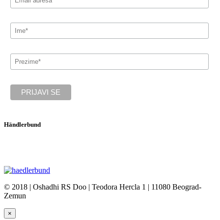
Händlerbund
Oshadhi je član Hendlerbunda, najveće evropske onlajn trgovinske
asocijacije.
© 2018 | Oshadhi RS Doo | Teodora Hercla 1 | 11080 Beograd-
Zemun
×