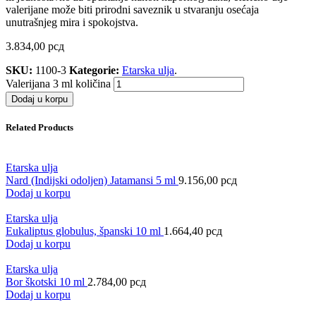
valerijane može biti prirodni saveznik u stvaranju osećaja
unutrašnjeg mira i spokojstva.
3.834,00
рсд
SKU:
1100-3
Kategorie:
Etarska ulja
.
Valerijana 3 ml količina
Dodaj u korpu
Related Products
Etarska ulja
Nard (Indijski odoljen) Jatamansi 5 ml
9.156,00
рсд
Dodaj u korpu
Etarska ulja
Eukaliptus globulus, španski 10 ml
1.664,40
рсд
Dodaj u korpu
Etarska ulja
Bor škotski 10 ml
2.784,00
рсд
Dodaj u korpu