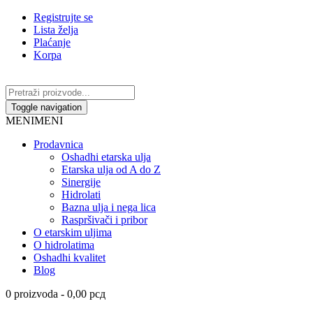
Registrujte se
Lista želja
Plaćanje
Korpa
Toggle navigation
MENI
MENI
Prodavnica
Oshadhi etarska ulja
Etarska ulja od A do Z
Sinergije
Hidrolati
Bazna ulja i nega lica
Raspršivači i pribor
O etarskim uljima
O hidrolatima
Oshadhi kvalitet
Blog
0 proizvoda -
0,00
рсд