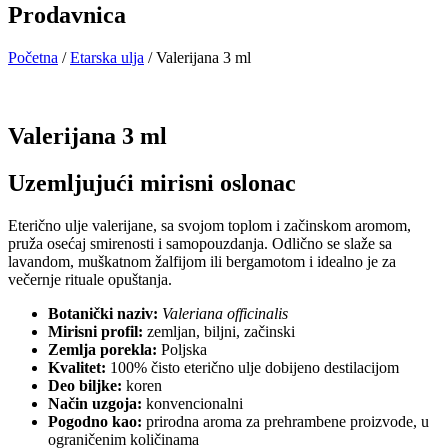
Prodavnica
Početna
/
Etarska ulja
/ Valerijana 3 ml
Valerijana 3 ml
Uzemljujući mirisni oslonac
Eterično ulje valerijane, sa svojom toplom i začinskom aromom,
pruža osećaj smirenosti i samopouzdanja. Odlično se slaže sa
lavandom, muškatnom žalfijom ili bergamotom i idealno je za
večernje rituale opuštanja.
Botanički naziv:
Valeriana officinalis
Mirisni profil:
zemljan, biljni, začinski
Zemlja porekla:
Poljska
Kvalitet:
100% čisto eterično ulje dobijeno destilacijom
Deo biljke:
koren
Način uzgoja:
konvencionalni
Pogodno kao:
prirodna aroma za prehrambene proizvode, u
ograničenim količinama