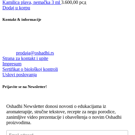
Kamilica plava, nemačka 3 ml
3.600,00
рсд
Dodaj u korpu
Kontakt & informacije
Oshadhi RS doo
Ul. Teodora Hercla 1
11080 Beograd
Tel +381 60 75 00 722
Email:
prodaja@oshadhi.rs
Strana za kontakt i upite
Impresum
Sertifikat o biološkoj kontroli
Uslovi poslovanja
Prijavite se na Newsletter!
Oshadhi Newsletter donosi novosti o edukacijama iz
aromaterapije, stručne tekstove, recepte za negu porodice,
zanimljive video prezentacije i obaveštenja o novim Oshadhi
proizvodima.